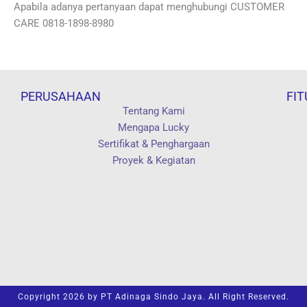
Apabila adanya pertanyaan dapat menghubungi CUSTOMER
CARE 0818-1898-8980
PERUSAHAAN
FIT
Tentang Kami
Mengapa Lucky
Sertifikat & Penghargaan
Proyek & Kegiatan
Copyright 2026 by PT Adinaga Sindo Jaya. All Right Reserved.