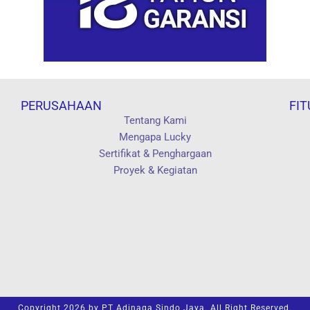
PERUSAHAAN
FIT
Tentang Kami
Mengapa Lucky
Sertifikat & Penghargaan
Proyek & Kegiatan
Copyright 2026 by PT Adinaga Sindo Jaya. All Right Reserved.