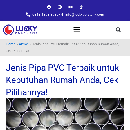
Lewati
F
I
Y
T
a
n
o
i
ke
c
s
u
k
0818 1898 8980
info@luckypolytank.com
konten
e
t
t
t
b
a
u
o
o
g
b
k
o
r
e
k
a
m
Home
»
Artikel
»
Jenis Pipa PVC Terbaik untuk Kebutuhan Rumah Anda,
Cek Pilihannya!
Jenis Pipa PVC Terbaik untuk
Kebutuhan Rumah Anda, Cek
Pilihannya!