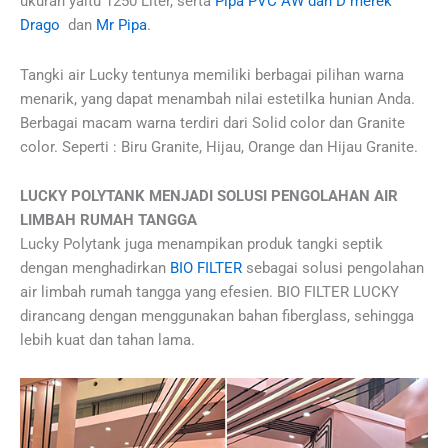
ukuran yaitu 1250 Liter, serta
Pipa PVC AW dan D merek
Drago
dan
Mr Pipa
.
Tangki air Lucky tentunya memiliki berbagai pilihan warna
menarik, yang dapat menambah nilai estetilka hunian Anda.
Berbagai macam warna terdiri dari Solid color dan Granite
color. Seperti : Biru Granite, Hijau, Orange dan Hijau Granite.
LUCKY POLYTANK MENJADI SOLUSI PENGOLAHAN AIR
LIMBAH RUMAH TANGGA
Lucky Polytank juga menampikan produk tangki septik
dengan menghadirkan
BIO FILTER
sebagai solusi pengolahan
air limbah rumah tangga yang efesien. BIO FILTER LUCKY
dirancang dengan menggunakan bahan fiberglass, sehingga
lebih kuat dan tahan lama.