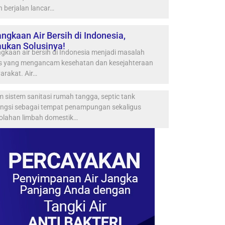
h berjalan lancar…
ngkaan Air Bersih di Indonesia,
ukan Solusinya!
gkaan air bersih di Indonesia menjadi masalah
us yang mengancam kesehatan dan kesejahteraan
arakat. Air…
 sistem sanitasi rumah tangga, septic tank
ungsi sebagai tempat penampungan sekaligus
olahan limbah domestik…