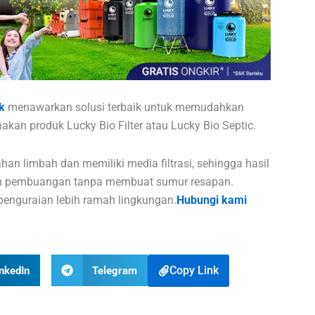
ik
menawarkan solusi terbaik untuk memudahkan
an produk Lucky Bio Filter atau Lucky Bio Septic.
n limbah dan memiliki media filtrasi, sehingga hasil
kan pembuangan tanpa membuat sumur resapan.
enguraian lebih ramah lingkungan.
Hubungi kami
Copy Link
nkedIn
Telegram