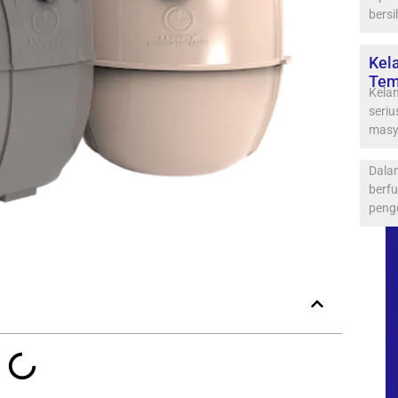
bersi
Kela
Tem
Kelan
seri
masy
Dalam
berf
peng