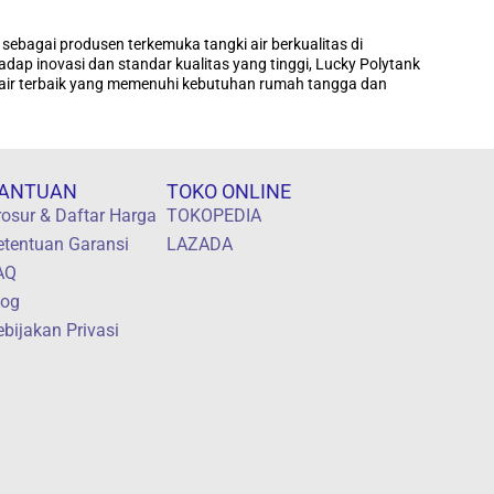
 sebagai produsen terkemuka tangki air berkualitas di
dap inovasi dan standar kualitas yang tinggi, Lucky Polytank
i air terbaik yang memenuhi kebutuhan rumah tangga dan
ANTUAN
TOKO ONLINE
rosur & Daftar Harga
TOKOPEDIA
etentuan Garansi
LAZADA
AQ
log
ebijakan Privasi