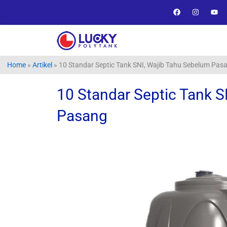
Lewati
F
I
Y
a
n
o
ke
c
s
u
e
t
t
konten
b
a
u
o
g
b
o
r
e
k
a
Home
»
Artikel
»
10 Standar Septic Tank SNI, Wajib Tahu Sebelum Pas
m
10 Standar Septic Tank S
Pasang