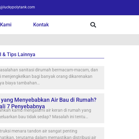
o@luckypolytank.com
 Kami
Kontak
l & Tips Lainnya
asalahan sanitasi dirumah bermacam-macam, dan
ni menjengkelkan bagi banyak orang dikarenakan
ya biaya tambahan…
 yang Menyebabkan Air Bau di Rumah?
ali 7 Penyebabnya
ahkah kamu mengalami air keran di rumah yang
eluarkan bau tidak sedap? Masalah ini tentu…
ruksi menara tandon air sangat penting
hatikan, terutama dalam memastikan distribusi air