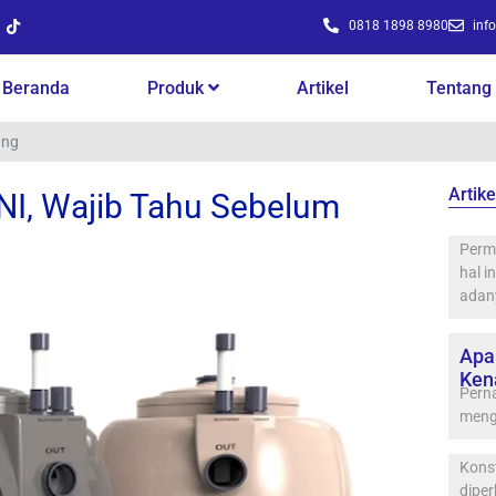
T
0818 1898 8980
inf
i
k
t
o
Beranda
Produk
Artikel
Tentang
k
ang
Artike
NI, Wajib Tahu Sebelum
Perm
hal i
adan
Apa
Ken
Pern
meng
Konst
diper