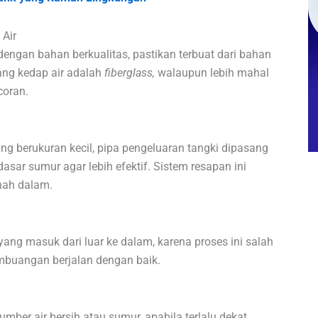
Air
engan bahan berkualitas, pastikan terbuat dari bahan
ang kedap air adalah
fiberglass,
walaupun lebih mahal
coran.
g berukuran kecil, pipa pengeluaran tangki dipasang
sar sumur agar lebih efektif. Sistem resapan ini
nah dalam.
yang masuk dari luar ke dalam, karena proses ini salah
embuangan berjalan dengan baik.
umber air bersih atau sumur, apabila terlalu dekat