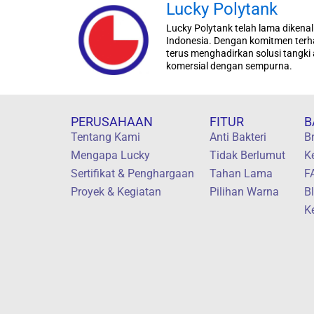
Lucky Polytank
Lucky Polytank telah lama dikenal
Indonesia. Dengan komitmen terha
terus menghadirkan solusi tangk
komersial dengan sempurna.
PERUSAHAAN
FITUR
B
Tentang Kami
Anti Bakteri
B
Mengapa Lucky
Tidak Berlumut
K
Sertifikat & Penghargaan
Tahan Lama
F
Proyek & Kegiatan
Pilihan Warna
B
K