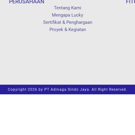
PERUSAHAAN
FIT
Tentang Kami
Mengapa Lucky
Sertifikat & Penghargaan
Proyek & Kegiatan
Copyright 2026 by PT Adinaga Sindo Jaya. All Right Reserved.