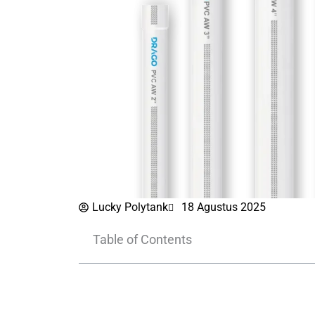
Lucky Polytank
18 Agustus 2025
Table of Contents