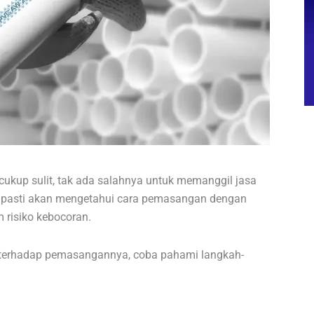
ukup sulit, tak ada salahnya untuk memanggil jasa
n pasti akan mengetahui cara pemasangan dengan
 risiko kebocoran.
erhadap pemasangannya, coba pahami langkah-