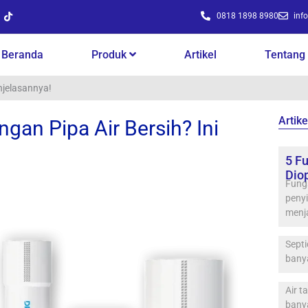
T
0818 1898 8980
inf
i
k
t
o
Beranda
Produk
Artikel
Tentang
k
njelasannya!
Artike
an Pipa Air Bersih? Ini
5 F
Dio
Fungs
penyi
menj
Septi
bany
Air t
bany