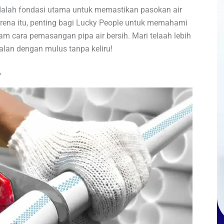
adalah fondasi utama untuk memastikan pasokan air
rena itu, penting bagi Lucky People untuk memahami
m cara pemasangan pipa air bersih. Mari telaah lebih
jalan dengan mulus tanpa keliru!
?