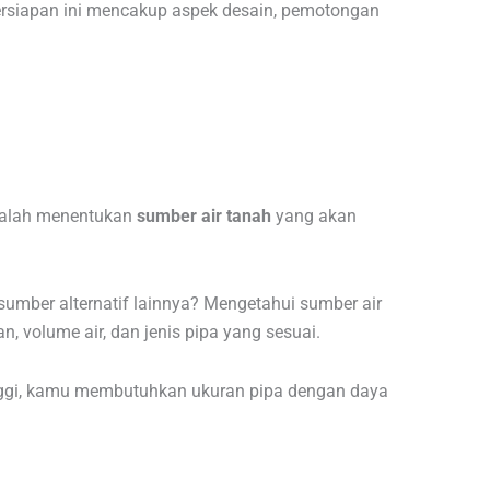
ersiapan ini mencakup aspek desain, pemotongan
dalah menentukan
sumber air tanah
yang akan
sumber alternatif lainnya? Mengetahui sumber air
, volume air, dan jenis pipa yang sesuai.
inggi, kamu membutuhkan ukuran pipa dengan daya