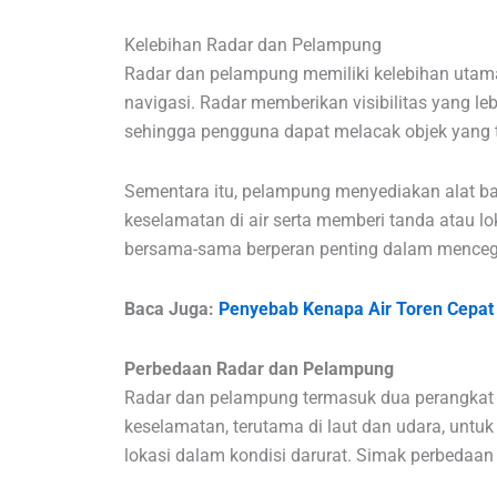
Kelebihan Radar dan Pelampung
Radar dan pelampung memiliki kelebihan uta
navigasi. Radar memberikan visibilitas yang le
sehingga pengguna dapat melacak objek yang tak
Sementara itu, pelampung menyediakan alat 
keselamatan di air serta memberi tanda atau l
bersama-sama berperan penting dalam menceg
Baca Juga:
Penyebab Kenapa Air Toren Cepat
Perbedaan Radar dan Pelampung
Radar dan pelampung termasuk dua perangkat 
keselamatan, terutama di laut dan udara, unt
lokasi dalam kondisi darurat. Simak perbedaan 