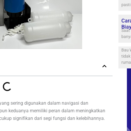
pasti
Car
Bia
Saat 
banya
Bau 
tida
ruma
yang sering digunakan dalam navigasi dan
kipun keduanya memiliki peran dalam meningkatkan
kup signifikan dari segi fungsi dan kelebihannya.