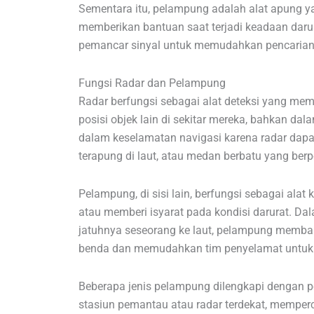
Sementara itu, pelampung adalah alat apung y
memberikan bantuan saat terjadi keadaan darura
pemancar sinyal untuk memudahkan pencarian
Fungsi Radar dan Pelampung
Radar berfungsi sebagai alat deteksi yang me
posisi objek lain di sekitar mereka, bahkan dala
dalam keselamatan navigasi karena radar dapat
terapung di laut, atau medan berbatu yang be
Pelampung, di sisi lain, berfungsi sebagai ala
atau memberi isyarat pada kondisi darurat. Dala
jatuhnya seseorang ke laut, pelampung memb
benda dan memudahkan tim penyelamat untuk 
Beberapa jenis pelampung dilengkapi dengan p
stasiun pemantau atau radar terdekat, memperc