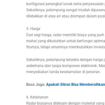
konfigurasi perangkat lunak serta penyesuaian 
Sebaliknya, pelampung sangat mudah dipasan
diletakkan di atas air atau disimpan dalam pos
5. Harga
Dari segi harga, radar memiliki biaya yang jau
mahal yang dibutuhkan untuk berfungsi optimal.
fiturnya, tetapi umumnya membutuhkan investa
Sebaliknya, pelampung tersedia dengan harga j
sederhana dan tanpa komponen elektronik. Mes
menyediakan tanda keselamatan di perairan.
Baca Juga:
Apakah Sitrun Bisa Membersihkan
6. Ketahanan
Radar biasanya didesain dengan material yang