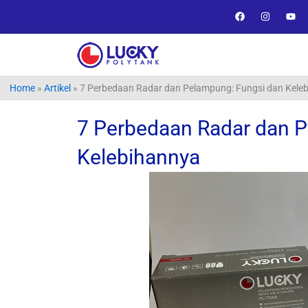
Lewati
F
I
Y
a
n
o
ke
c
s
u
e
t
t
konten
b
a
u
o
g
b
o
r
e
k
a
Home
»
Artikel
»
7 Perbedaan Radar dan Pelampung: Fungsi dan Kele
m
7 Perbedaan Radar dan 
Kelebihannya