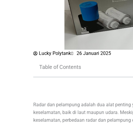
Lucky Polytank
26 Januari 2025
Table of Contents
Radar dan pelampung adalah dua alat penting 
keselamatan, baik di laut maupun udara. Mes
keselamatan, perbedaan radar dan pelampung cu