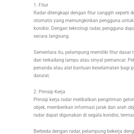
1. Fitur
Radar dilengkapi dengan fitur canggih seperti d
otomatis yang memungkinkan pengguna untuk 
kondisi. Dengan teknologi radar, pengguna dapat
secara langsung.
Sementara itu, pelampung memiliki fitur dasar
dan terkadang lampu atau sinyal pemancar. Pe
penanda atau alat bantuan keselamatan bagi 
darurat.
2. Prinsip Kerja
Prinsip kerja radar melibatkan pengiriman g
objek, memberikan informasi jarak dan arah obj
radar dapat digunakan di segala kondisi, term
Berbeda dengan radar, pelampung bekerja den