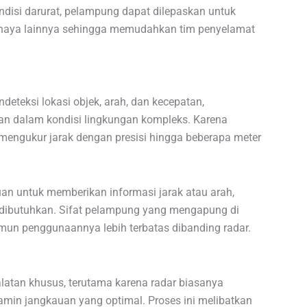
ndisi darurat, pelampung dapat dilepaskan untuk
bahaya lainnya sehingga memudahkan tim penyelamat
deteksi lokasi objek, arah, dan kecepatan,
an dalam kondisi lingkungan kompleks. Karena
ngukur jarak dengan presisi hingga beberapa meter
uan untuk memberikan informasi jarak atau arah,
t dibutuhkan. Sifat pelampung yang mengapung di
un penggunaannya lebih terbatas dibanding radar.
latan khusus, terutama karena radar biasanya
min jangkauan yang optimal. Proses ini melibatkan