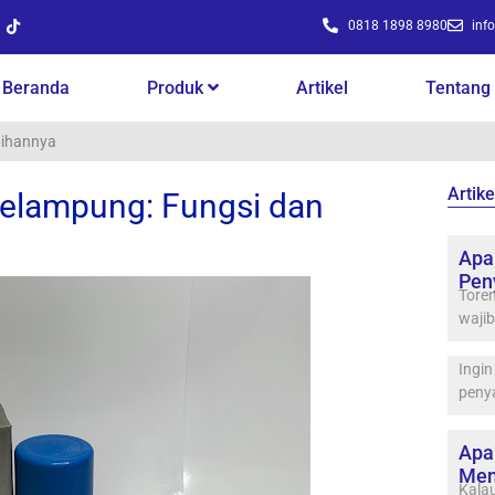
T
0818 1898 8980
inf
i
k
t
o
Beranda
Produk
Artikel
Tentang
k
bihannya
Artike
Pelampung: Fungsi dan
Apa
Pen
Toren
wajib
Ingin
penya
Apa 
Mem
Kala