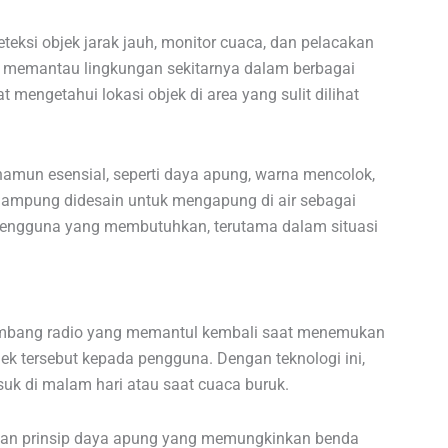
eteksi objek jarak jauh, monitor cuaca, dan pelacakan
memantau lingkungan sekitarnya dalam berbagai
 mengetahui lokasi objek di area yang sulit dilihat
 namun esensial, seperti daya apung, warna mencolok,
lampung didesain untuk mengapung di air sebagai
pengguna yang membutuhkan, terutama dalam situasi
elombang radio yang memantul kembali saat menemukan
ek tersebut kepada pengguna. Dengan teknologi ini,
asuk di malam hari atau saat cuaca buruk.
gan prinsip daya apung yang memungkinkan benda