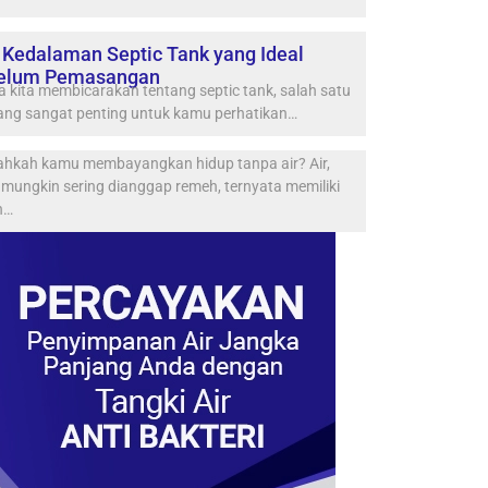
 Kedalaman Septic Tank yang Ideal
elum Pemasangan
a kita membicarakan tentang septic tank, salah satu
yang sangat penting untuk kamu perhatikan…
ahkah kamu membayangkan hidup tanpa air? Air,
mungkin sering dianggap remeh, ternyata memiliki
n…