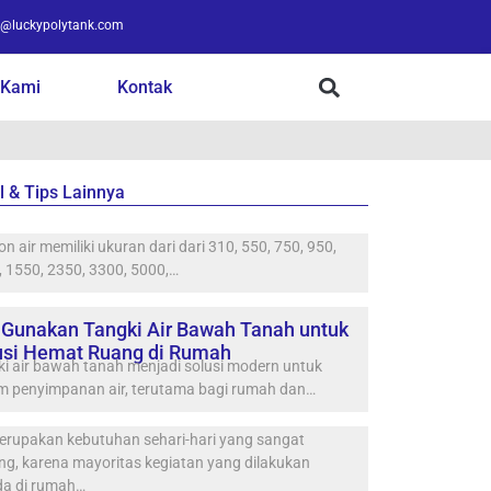
o@luckypolytank.com
 Kami
Kontak
l & Tips Lainnya
n air memiliki ukuran dari dari 310, 550, 750, 950,
 1550, 2350, 3300, 5000,…
 Gunakan Tangki Air Bawah Tanah untuk
usi Hemat Ruang di Rumah
i air bawah tanah menjadi solusi modern untuk
em penyimpanan air, terutama bagi rumah dan…
merupakan kebutuhan sehari-hari yang sangat
ng, karena mayoritas kegiatan yang dilakukan
da di rumah…