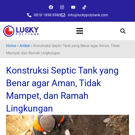
Lewati
F
I
Y
T
a
n
o
i
ke
c
s
u
k
0818 1898 8980
info@luckypolytank.com
konten
e
t
t
t
b
a
u
o
o
g
b
k
o
r
e
k
a
m
Home
»
Artikel
»
Konstruksi Septic Tank yang Benar agar Aman, Tidak
Mampet, dan Ramah Lingkungan
Konstruksi Septic Tank yang
Benar agar Aman, Tidak
Mampet, dan Ramah
Lingkungan