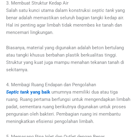
3. Membuat Struktur Kedap Air
Salah satu kunci utama dalam konstruksi
septic
tank
yang
benar adalah memastikan seluruh bagian tangki kedap air.
Hal ini penting agar limbah tidak merembes ke tanah dan
mencemari lingkungan.
Biasanya, material yang digunakan adalah beton bertulang
atau tangki khusus berbahan plastik berkualitas tinggi.
Struktur yang kuat juga mampu menahan tekanan tanah di
sekitarnya.
4. Membagi Ruang Endapan dan Pengolahan
Septic tank
yang baik
umumnya memiliki dua atau tiga
ruang. Ruang pertama berfungsi untuk mengendapkan limbah
padat, sementara ruang berikutnya digunakan untuk proses
penguraian oleh bakteri. Pembagian ruang ini membantu
meningkatkan efisiensi pengolahan limbah.
5. Memasang Pipa Inlet dan Outlet dengan Benar