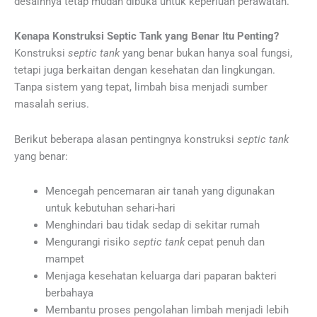
desainnya tetap mudah dibuka untuk keperluan perawatan.
Kenapa Konstruksi Septic Tank yang Benar Itu Penting?
Konstruksi
septic
tank
yang benar bukan hanya soal fungsi,
tetapi juga berkaitan dengan kesehatan dan lingkungan.
Tanpa sistem yang tepat, limbah bisa menjadi sumber
masalah serius.
Berikut beberapa alasan pentingnya konstruksi
septic
tank
yang benar:
Mencegah pencemaran air tanah yang digunakan
untuk kebutuhan sehari-hari
Menghindari bau tidak sedap di sekitar rumah
Mengurangi risiko
septic
tank
cepat penuh dan
mampet
Menjaga kesehatan keluarga dari paparan bakteri
berbahaya
Membantu proses pengolahan limbah menjadi lebih