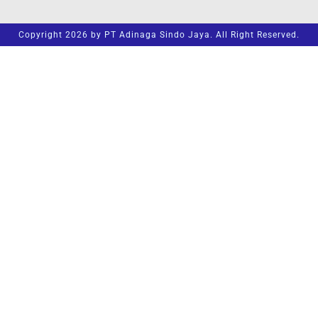
Copyright 2026 by PT Adinaga Sindo Jaya. All Right Reserved.