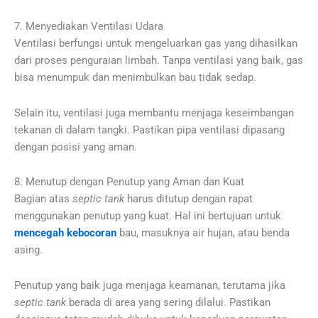
7. Menyediakan Ventilasi Udara
Ventilasi berfungsi untuk mengeluarkan gas yang dihasilkan
dari proses penguraian limbah. Tanpa ventilasi yang baik, gas
bisa menumpuk dan menimbulkan bau tidak sedap.
Selain itu, ventilasi juga membantu menjaga keseimbangan
tekanan di dalam tangki. Pastikan pipa ventilasi dipasang
dengan posisi yang aman.
8. Menutup dengan Penutup yang Aman dan Kuat
Bagian atas
septic
tank
harus ditutup dengan rapat
menggunakan penutup yang kuat. Hal ini bertujuan untuk
mencegah kebocoran
bau, masuknya air hujan, atau benda
asing.
Penutup yang baik juga menjaga keamanan, terutama jika
septic
tank
berada di area yang sering dilalui. Pastikan