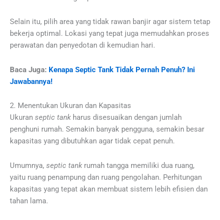
Selain itu, pilih area yang tidak rawan banjir agar sistem tetap
bekerja optimal. Lokasi yang tepat juga memudahkan proses
perawatan dan penyedotan di kemudian hari.
Baca Juga:
Kenapa Septic Tank Tidak Pernah Penuh? Ini
Jawabannya!
2. Menentukan Ukuran dan Kapasitas
Ukuran
septic
tank
harus disesuaikan dengan jumlah
penghuni rumah. Semakin banyak pengguna, semakin besar
kapasitas yang dibutuhkan agar tidak cepat penuh.
Umumnya,
septic
tank
rumah tangga memiliki dua ruang,
yaitu ruang penampung dan ruang pengolahan. Perhitungan
kapasitas yang tepat akan membuat sistem lebih efisien dan
tahan lama.