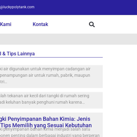
o@luckypolytank.com
 Kami
Kontak
l & Tips Lainnya
ki air digunakan untuk menyimpan cadangan air
 penampungan air untuk rumah, pabrik, maupun
tri…
ah tekanan air kecil dari tangki di rumah sering
adi keluhan banyak penghuni rumah karena…
gki Penyimpanan Bahan Kimia: Jenis
 Tips Memilih yang Sesuai Kebutuhan
ki penyimpanan bahan kimia menjadi salah satu
onen penting dalam berbagai industri yang berperan