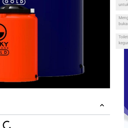
untu
Menga
buka
Toile
kegu