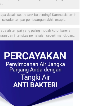
k…
pa desain septic tank itu penting? Karena sistem ini
n sekadar tempat pembuangan akhir, tetapi…
t adalah tempat yang paling mudah kotor karena
naan dan intensitas pemakaian seperti mandi, dan…