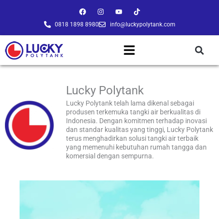
Lewati
F
I
Y
T
a
n
o
i
ke
c
s
u
k
0818 1898 8980
info@luckypolytank.com
konten
e
t
t
t
b
a
u
o
o
g
b
k
o
r
e
k
a
m
Lucky Polytank
Lucky Polytank telah lama dikenal sebagai
produsen terkemuka tangki air berkualitas di
Indonesia. Dengan komitmen terhadap inovasi
dan standar kualitas yang tinggi, Lucky Polytank
terus menghadirkan solusi tangki air terbaik
yang memenuhi kebutuhan rumah tangga dan
komersial dengan sempurna.
Page
Page
Page
Page