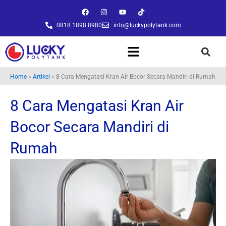
Lewati
F
I
Y
T
a
n
o
i
ke
c
s
u
k
0818 1898 8980
info@luckypolytank.com
konten
e
t
t
t
b
a
u
o
o
g
b
k
o
r
e
k
a
m
Home
»
Artikel
»
8 Cara Mengatasi Kran Air Bocor Secara Mandiri di Rumah
8 Cara Mengatasi Kran Air
Bocor Secara Mandiri di
Rumah