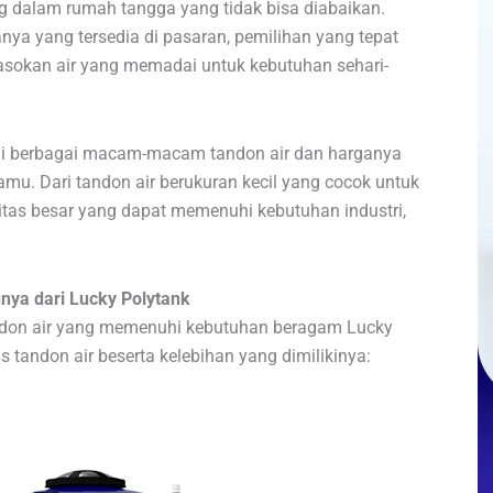
g dalam rumah tangga yang tidak bisa diabaikan.
a yang tersedia di pasaran, pemilihan yang tepat
asokan air yang memadai untuk kebutuhan sehari-
jahi berbagai macam-macam tandon air dan harganya
mu. Dari tandon air berukuran kecil yang cocok untuk
itas besar yang dapat memenuhi kebutuhan industri,
ya dari Lucky Polytank
ndon air yang memenuhi kebutuhan beragam Lucky
is tandon air beserta kelebihan yang dimilikinya: