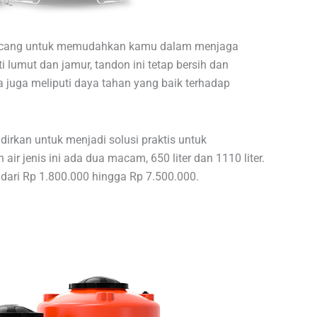
irancang untuk memudahkan kamu dalam menjaga
i lumut dan jamur, tandon ini tetap bersih dan
a juga meliputi daya tahan yang baik terhadap
irkan untuk menjadi solusi praktis untuk
ir jenis ini ada dua macam, 650 liter dan 1110 liter.
 dari Rp 1.800.000 hingga Rp 7.500.000.