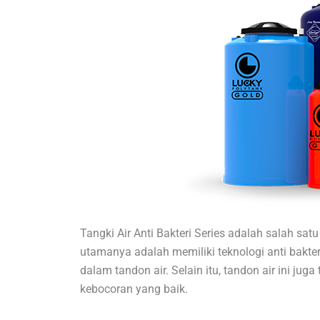
Tangki Air Anti Bakteri Series adalah salah sat
utamanya adalah memiliki teknologi anti bakte
dalam tandon air. Selain itu, tandon air ini ju
kebocoran yang baik.