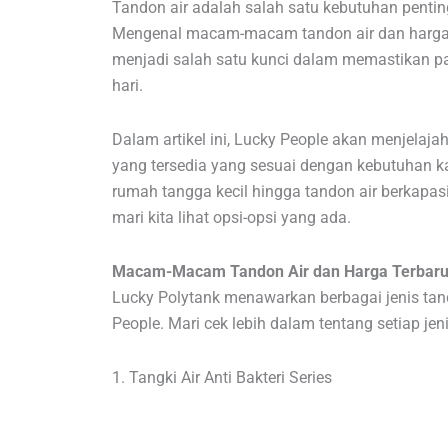
Tandon air adalah salah satu kebutuhan pentin
Mengenal macam-macam tandon air dan hargany
menjadi salah satu kunci dalam memastikan p
hari.
Dalam artikel ini, Lucky People akan menjela
yang tersedia yang sesuai dengan kebutuhan ka
rumah tangga kecil hingga tandon air berkapas
mari kita lihat opsi-opsi yang ada.
Macam-Macam Tandon Air dan Harga Terbarun
Lucky Polytank menawarkan berbagai jenis ta
People. Mari cek lebih dalam tentang setiap jen
1. Tangki Air Anti Bakteri Series