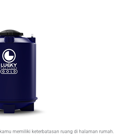
a kamu memiliki keterbatasan ruang di halaman rumah.