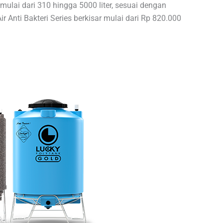
mulai dari 310 hingga 5000 liter, sesuai dengan
 Anti Bakteri Series berkisar mulai dari Rp 820.000