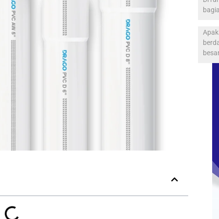
bagia
Apak
berd
besa