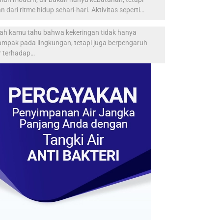
n dari ritme hidup sehari-hari. Aktivitas seperti…
ah kamu tahu bahwa kekeringan tidak hanya
ampak pada lingkungan, tetapi juga berpengaruh
r terhadap…