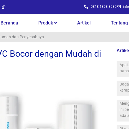
T
0818 1898 8980
inf
i
k
t
o
Beranda
Produk
Artikel
Tentang
k
 Rumah dan Penyebabnya
Artike
PVC Bocor dengan Mudah di
a
Apak
ruma
Baga
kerap
Meng
ini 
adal
Di ru