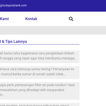
o@luckypolytank.com
 Kami
Kontak
l & Tips Lainnya
ah kamu tahu bagaimana cara pengelolaan limbah
h tangga yang tepat agar bisa membantu menjaga…
imana cara menutup sumur kering? Pertanyaan ini
 muncul ketika sumur di rumah sudah tidak…
apa perlu pemasangan filter air pada tandon? Saat
permasalahan yang dihadapi oleh masyarakat
ah…
mah modern, air bukan hanya kebutuhan, tetapi