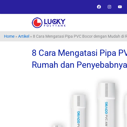
Lewati
F
I
Y
a
n
o
ke
c
s
u
e
t
t
konten
b
a
u
o
g
b
o
r
e
k
a
Home
»
Artikel
»
8 Cara Mengatasi Pipa PVC Bocor dengan Mudah di
m
8 Cara Mengatasi Pipa 
Rumah dan Penyebabny