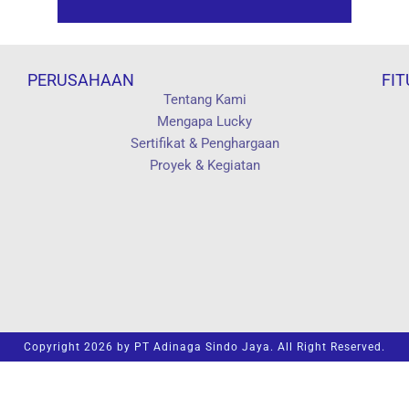
PERUSAHAAN
FIT
Tentang Kami
Mengapa Lucky
Sertifikat & Penghargaan
Proyek & Kegiatan
Copyright 2026 by PT Adinaga Sindo Jaya. All Right Reserved.