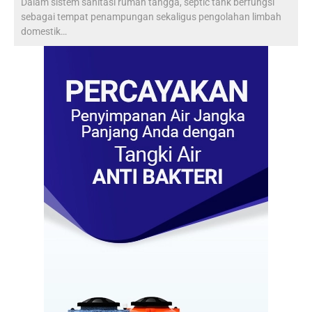
Dalam sistem sanitasi rumah tangga, septic tank berfungsi
sebagai tempat penampungan sekaligus pengolahan limbah
domestik…