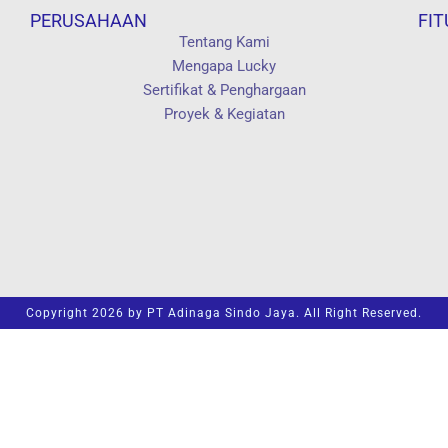
PERUSAHAAN
FIT
Tentang Kami
Mengapa Lucky
Sertifikat & Penghargaan
Proyek & Kegiatan
Copyright 2026 by PT Adinaga Sindo Jaya. All Right Reserved.